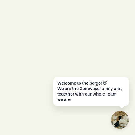
W
e
l
c
o
m
e
t
o
t
h
e
b
o
r
g
o
!
👋
W
e
a
r
e
t
h
e
G
e
n
o
v
e
s
e
f
a
m
i
l
y
a
n
d
,
t
o
g
e
t
h
e
r
w
i
t
h
o
u
r
w
h
o
l
e
T
e
a
m
,
w
e
a
r
e
r
e
a