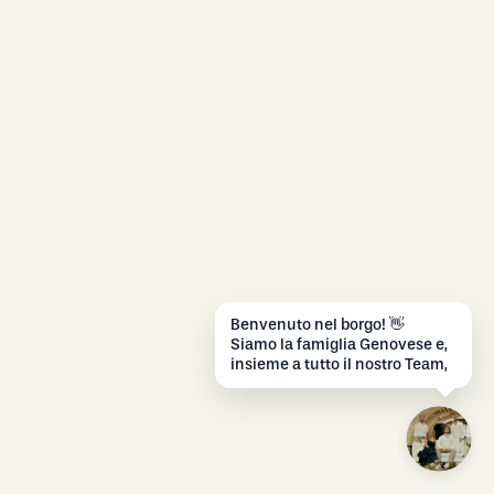
B
e
n
v
e
n
u
t
o
n
e
l
b
o
r
g
o
!
👋
S
i
a
m
o
l
a
f
a
m
i
g
l
i
a
G
e
n
o
v
e
s
e
e
,
i
n
s
i
e
m
e
a
t
u
t
t
o
i
l
n
o
s
t
r
o
T
e
a
m
,
s
i
a
m
o