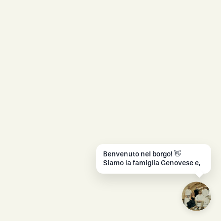
B
e
n
v
e
n
u
t
o
n
e
l
b
o
r
g
o
!
👋
S
i
a
m
o
l
a
f
a
m
i
g
l
i
a
G
e
n
o
v
e
s
e
e
,
i
n
s
i
e